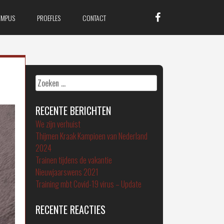
YMPUS
PROEFLES
CONTACT
Zoeken
naar:
RECENTE BERICHTEN
We zijn verhuist
Thijmen Kraak Kampioen van Nederland
2024
Trainen tijdens de vakantie
Nieuwjaarswens 2021
Training mbt Covid-19 virus – Update
RECENTE REACTIES