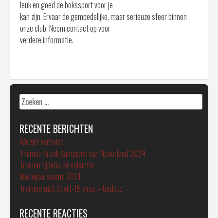
leuk en goed de bokssport voor je
kan zijn. Ervaar de gemoedelijke, maar serieuze sfeer binnen
onze club. Neem contact op voor
verdere informatie.
Zoeken
naar:
RECENTE BERICHTEN
We zijn verhuist
Thijmen Kraak Kampioen van Nederland 2024
Trainen tijdens de vakantie
Nieuwjaarswens 2021
Training mbt Covid-19 virus – Update
RECENTE REACTIES