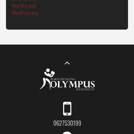
Reacties feed
WordPress.org
0627530199